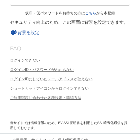
仮ID・仮パスワードをお持ちの方は
こちら
から本登録
セキュリティ向上のため、この画面に背景を設定できます。
背景を設定
FAQ
ログインできない
ログインID・パスワードがわからない
ログインIDにしていたメールアドレスが使えない
ショートカットアイコンからログインできない
ご利用環境に合わせた各種設定・確認方法
当サイトでは情報保護のため、EV SSL証明書を利用したSSL暗号化通信を採
用しております。