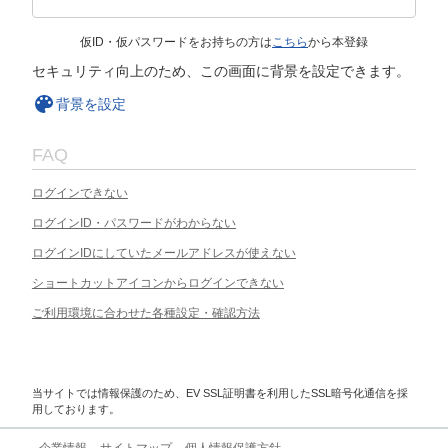
仮ID・仮パスワードをお持ちの方は
こちら
から本登録
セキュリティ向上のため、この画面に背景を設定できます。
背景を設定
FAQ
ログインできない
ログインID・パスワードがわからない
ログインIDにしていたメールアドレスが使えない
ショートカットアイコンからログインできない
ご利用環境に合わせた各種設定・確認方法
当サイトでは情報保護のため、EV SSL証明書を利用したSSL暗号化通信を採
用しております。