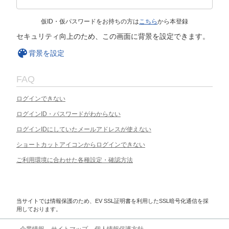
仮ID・仮パスワードをお持ちの方は
こちら
から本登録
セキュリティ向上のため、この画面に背景を設定できます。
背景を設定
FAQ
ログインできない
ログインID・パスワードがわからない
ログインIDにしていたメールアドレスが使えない
ショートカットアイコンからログインできない
ご利用環境に合わせた各種設定・確認方法
当サイトでは情報保護のため、EV SSL証明書を利用したSSL暗号化通信を採
用しております。