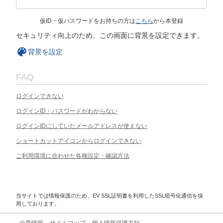
仮ID・仮パスワードをお持ちの方は
こちら
から本登録
セキュリティ向上のため、この画面に背景を設定できます。
背景を設定
FAQ
ログインできない
ログインID・パスワードがわからない
ログインIDにしていたメールアドレスが使えない
ショートカットアイコンからログインできない
ご利用環境に合わせた各種設定・確認方法
当サイトでは情報保護のため、EV SSL証明書を利用したSSL暗号化通信を採
用しております。