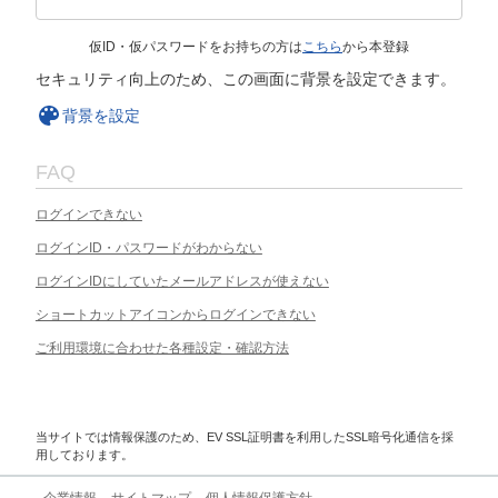
仮ID・仮パスワードをお持ちの方は
こちら
から本登録
セキュリティ向上のため、この画面に背景を設定できます。
背景を設定
FAQ
ログインできない
ログインID・パスワードがわからない
ログインIDにしていたメールアドレスが使えない
ショートカットアイコンからログインできない
ご利用環境に合わせた各種設定・確認方法
当サイトでは情報保護のため、EV SSL証明書を利用したSSL暗号化通信を採
用しております。