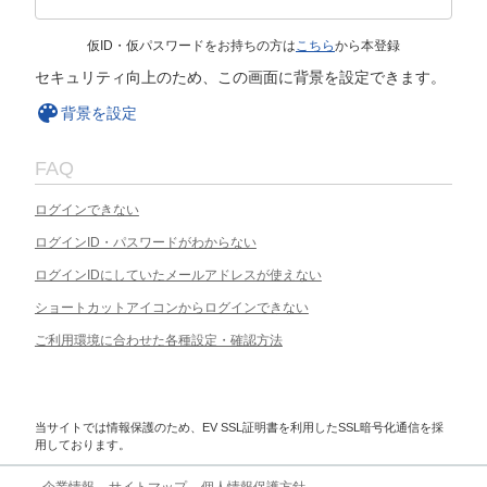
仮ID・仮パスワードをお持ちの方は
こちら
から本登録
セキュリティ向上のため、この画面に背景を設定できます。
背景を設定
FAQ
ログインできない
ログインID・パスワードがわからない
ログインIDにしていたメールアドレスが使えない
ショートカットアイコンからログインできない
ご利用環境に合わせた各種設定・確認方法
当サイトでは情報保護のため、EV SSL証明書を利用したSSL暗号化通信を採
用しております。