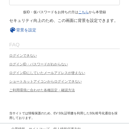
仮ID・仮パスワードをお持ちの方は
こちら
から本登録
セキュリティ向上のため、この画面に背景を設定できます。
背景を設定
FAQ
ログインできない
ログインID・パスワードがわからない
ログインIDにしていたメールアドレスが使えない
ショートカットアイコンからログインできない
ご利用環境に合わせた各種設定・確認方法
当サイトでは情報保護のため、EV SSL証明書を利用したSSL暗号化通信を採
用しております。