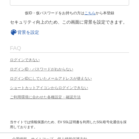
仮ID・仮パスワードをお持ちの方は
こちら
から本登録
セキュリティ向上のため、この画面に背景を設定できます。
背景を設定
FAQ
ログインできない
ログインID・パスワードがわからない
ログインIDにしていたメールアドレスが使えない
ショートカットアイコンからログインできない
ご利用環境に合わせた各種設定・確認方法
当サイトでは情報保護のため、EV SSL証明書を利用したSSL暗号化通信を採
用しております。