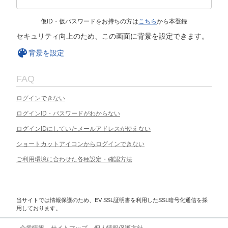
仮ID・仮パスワードをお持ちの方は
こちら
から本登録
セキュリティ向上のため、この画面に背景を設定できます。
背景を設定
FAQ
ログインできない
ログインID・パスワードがわからない
ログインIDにしていたメールアドレスが使えない
ショートカットアイコンからログインできない
ご利用環境に合わせた各種設定・確認方法
当サイトでは情報保護のため、EV SSL証明書を利用したSSL暗号化通信を採
用しております。