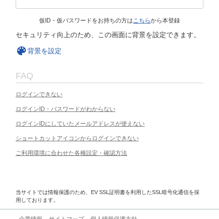
仮ID・仮パスワードをお持ちの方は
こちら
から本登録
セキュリティ向上のため、この画面に背景を設定できます。
背景を設定
FAQ
ログインできない
ログインID・パスワードがわからない
ログインIDにしていたメールアドレスが使えない
ショートカットアイコンからログインできない
ご利用環境に合わせた各種設定・確認方法
当サイトでは情報保護のため、EV SSL証明書を利用したSSL暗号化通信を採
用しております。