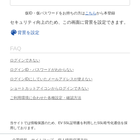
仮ID・仮パスワードをお持ちの方は
こちら
から本登録
セキュリティ向上のため、この画面に背景を設定できます。
背景を設定
FAQ
ログインできない
ログインID・パスワードがわからない
ログインIDにしていたメールアドレスが使えない
ショートカットアイコンからログインできない
ご利用環境に合わせた各種設定・確認方法
当サイトでは情報保護のため、EV SSL証明書を利用したSSL暗号化通信を採
用しております。