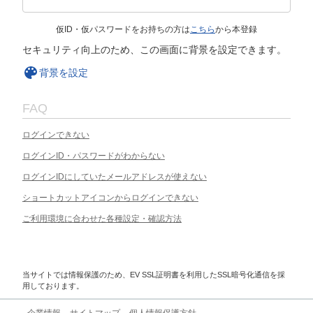
仮ID・仮パスワードをお持ちの方は
こちら
から本登録
セキュリティ向上のため、この画面に背景を設定できます。
背景を設定
FAQ
ログインできない
ログインID・パスワードがわからない
ログインIDにしていたメールアドレスが使えない
ショートカットアイコンからログインできない
ご利用環境に合わせた各種設定・確認方法
当サイトでは情報保護のため、EV SSL証明書を利用したSSL暗号化通信を採
用しております。