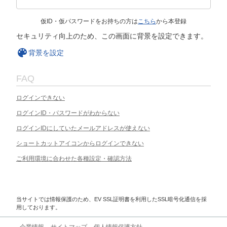
仮ID・仮パスワードをお持ちの方は
こちら
から本登録
セキュリティ向上のため、この画面に背景を設定できます。
背景を設定
FAQ
ログインできない
ログインID・パスワードがわからない
ログインIDにしていたメールアドレスが使えない
ショートカットアイコンからログインできない
ご利用環境に合わせた各種設定・確認方法
当サイトでは情報保護のため、EV SSL証明書を利用したSSL暗号化通信を採
用しております。