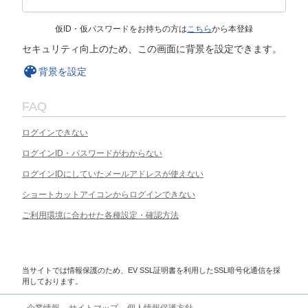
仮ID・仮パスワードをお持ちの方は
こちら
から本登録
セキュリティ向上のため、この画面に背景を設定できます。
背景を設定
FAQ
ログインできない
ログインID・パスワードがわからない
ログインIDにしていたメールアドレスが使えない
ショートカットアイコンからログインできない
ご利用環境に合わせた各種設定・確認方法
当サイトでは情報保護のため、EV SSL証明書を利用したSSL暗号化通信を採
用しております。