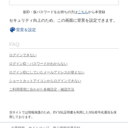
仮ID・仮パスワードをお持ちの方は
こちら
から本登録
セキュリティ向上のため、この画面に背景を設定できます。
背景を設定
FAQ
ログインできない
ログインID・パスワードがわからない
ログインIDにしていたメールアドレスが使えない
ショートカットアイコンからログインできない
ご利用環境に合わせた各種設定・確認方法
当サイトでは情報保護のため、EV SSL証明書を利用したSSL暗号化通信を採
用しております。