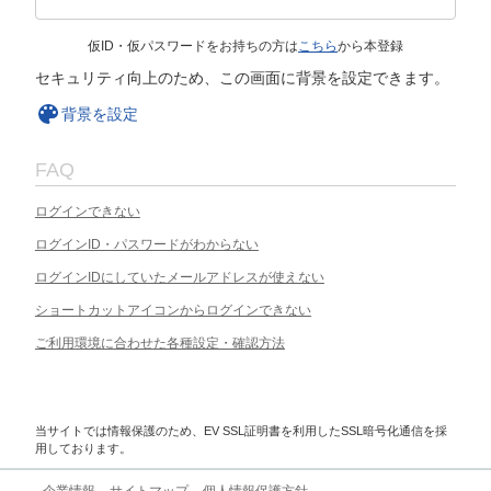
仮ID・仮パスワードをお持ちの方は
こちら
から本登録
セキュリティ向上のため、この画面に背景を設定できます。
背景を設定
FAQ
ログインできない
ログインID・パスワードがわからない
ログインIDにしていたメールアドレスが使えない
ショートカットアイコンからログインできない
ご利用環境に合わせた各種設定・確認方法
当サイトでは情報保護のため、EV SSL証明書を利用したSSL暗号化通信を採
用しております。