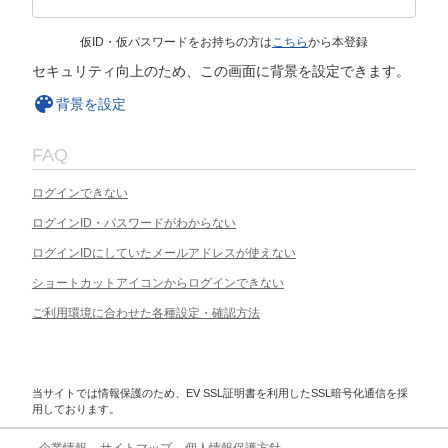
仮ID・仮パスワードをお持ちの方は
こちら
から本登録
セキュリティ向上のため、この画面に背景を設定できます。
背景を設定
FAQ
ログインできない
ログインID・パスワードがわからない
ログインIDにしていたメールアドレスが使えない
ショートカットアイコンからログインできない
ご利用環境に合わせた各種設定・確認方法
当サイトでは情報保護のため、EV SSL証明書を利用したSSL暗号化通信を採
用しております。