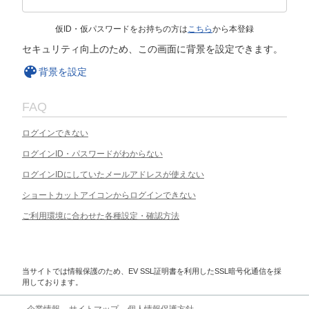
仮ID・仮パスワードをお持ちの方は
こちら
から本登録
セキュリティ向上のため、この画面に背景を設定できます。
背景を設定
FAQ
ログインできない
ログインID・パスワードがわからない
ログインIDにしていたメールアドレスが使えない
ショートカットアイコンからログインできない
ご利用環境に合わせた各種設定・確認方法
当サイトでは情報保護のため、EV SSL証明書を利用したSSL暗号化通信を採
用しております。