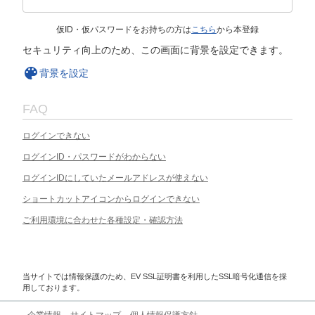
仮ID・仮パスワードをお持ちの方は
こちら
から本登録
セキュリティ向上のため、この画面に背景を設定できます。
背景を設定
FAQ
ログインできない
ログインID・パスワードがわからない
ログインIDにしていたメールアドレスが使えない
ショートカットアイコンからログインできない
ご利用環境に合わせた各種設定・確認方法
当サイトでは情報保護のため、EV SSL証明書を利用したSSL暗号化通信を採
用しております。