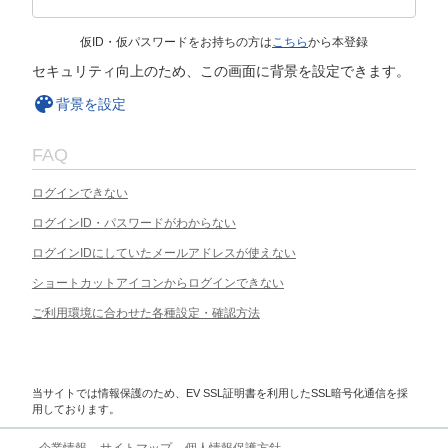
仮ID・仮パスワードをお持ちの方は
こちら
から本登録
セキュリティ向上のため、この画面に背景を設定できます。
背景を設定
FAQ
ログインできない
ログインID・パスワードがわからない
ログインIDにしていたメールアドレスが使えない
ショートカットアイコンからログインできない
ご利用環境に合わせた各種設定・確認方法
当サイトでは情報保護のため、EV SSL証明書を利用したSSL暗号化通信を採
用しております。