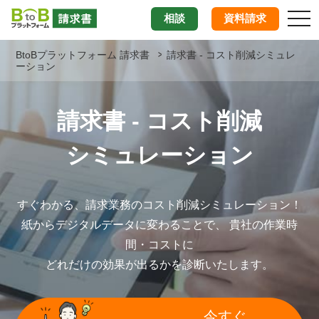
tog
相談
資料請求
nav
BtoBプラットフォーム 請求書
請求書 - コスト削減シミュレ
ーション
請求書 - コスト削減
シミュレーション
すぐわかる、請求業務のコスト削減シミュレーション！
紙からデジタルデータに変わることで、 貴社の作業時
間・コストに
どれだけの効果が出るかを診断いたします。
今すぐ