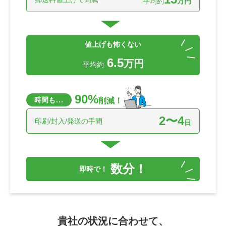
平均約
万円
値上げも怖くない
6.5
万円
平均約
90%
…
時間も
削減！
2〜4
印刷/封入/発送の手間
日
数分！
即時で！
貴社の状況に合わせて、