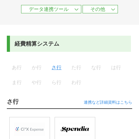
データ連携ツール
その他
経費精算システム
あ行
か行
さ行
た行
な行
は行
ま行
や行
ら行
わ行
さ行
連携など詳細資料はこちら