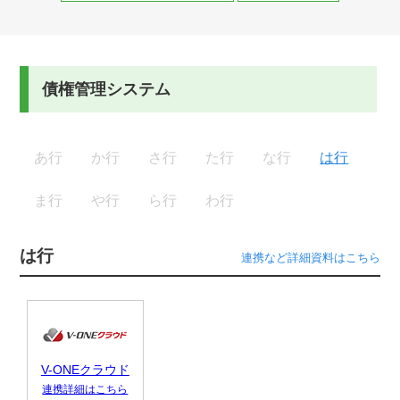
債権管理システム
あ行
か行
さ行
た行
な行
は行
ま行
や行
ら行
わ行
は行
連携など詳細資料はこちら
V-ONEクラウド
連携詳細はこちら