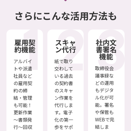
さらにこんな活用方法も
雇用契
スキャ
社内文
約機能
ン代行
書署名
機能
アルバイ
紙で取り
取締役会
トや派遣
交わして
議事録な
社員など
いる過去
どの運用
の雇用契
の契約書
もデジタ
約の締
のスキャ
ル化が可
結・管理
ン作業を
能。署名
も可能！
代行しま
や保管も
更新作業
す。電子
WEBで完
～書類発
化の第一
結しま
行～回収
歩をサポ