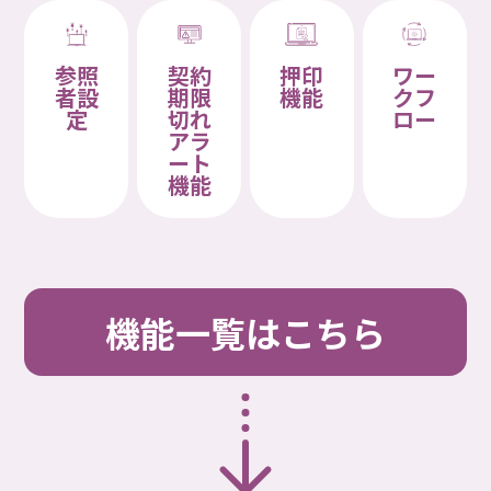
参照
契約
押印
ワー
者設
期限
機能
クフ
定
切れ
ロー
アラ
ート
機能
機能一覧はこちら