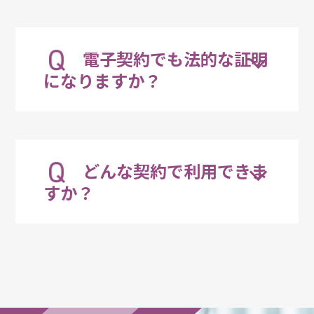
印紙税法第二条により、課税対象は「課税物
件に掲げる文書」として書面の文書だけを指
電子契約でも法的な証明
しているので、電子文書は含まれないとする
のが一般的な解釈となっています。
になりますか？
一般的な契約で、「本契約の成立を称するた
め、本書２通を作成し、甲乙双方が記名押印
どんな契約で利用できま
の上、各一通を保存する」とあるように、契
約書の証拠として作成するものなので、証拠
すか？
にさえなれば電子でも問題はありません。
詳
しくはこちら
「書面」に関する法令が全く存在しない、e
文書法等でデジタル化（電子化）可能な文書
であれば電子契約で締結可能です。「書面」
という文言を含む法令がある場合は、電子契