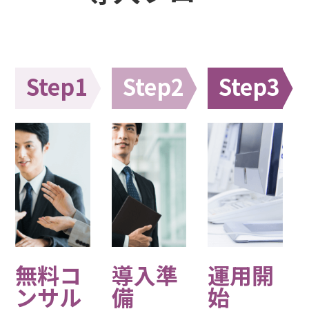
Step1
Step2
Step3
無料コ
導入準
運用開
ンサル
備
始