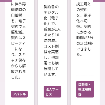
に伴う再
携工場と
契約書の
締結時の
の契約
デジタル
印紙税
を、電子
化（電子
を、電子
化へ切
化）で、
契約で大
替。契約
残業が1人
幅削減。
にかかる
あたり10
契約はス
時間が3分
時間減。
ピーディ
の1に短縮
コスト削
ーにな
できまし
減を実感
り、スキ
た。
し、他部
ャナ保存
署でも横
からも解
展開して
放されま
います。
した。
自動車・
法人サー
輸送用機
アパレル
ビス
器