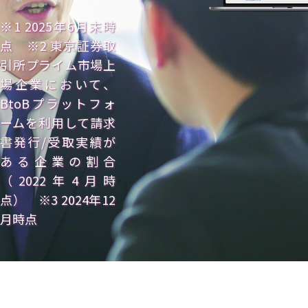
※1 2025年6月末時
点 ※2 東京証券取
引所プライム市場上
場企業において、
BtoBプラットフォ
ームを利用して請求
書発行/受取実績が
ある企業の割合
（2022年4月時
点） ※3 2024年12
月時点