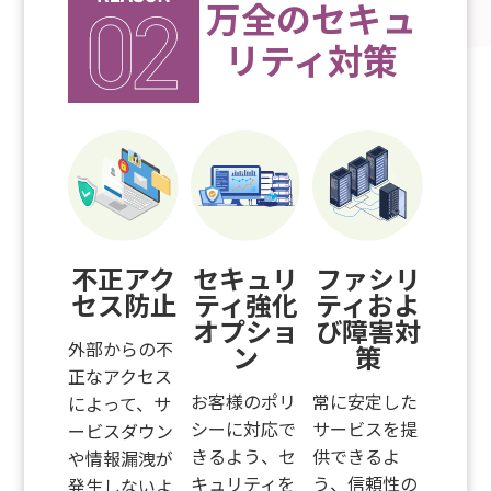
万全のセキュ
リティ対策
不正アク
セキュリ
ファシリ
セス
防止
ティ強化
ティ
およ
オプショ
び障害対
外部からの不
ン
策
正なアクセス
お客様のポリ
常に安定した
によって、サ
シーに対応で
サービスを提
ービスダウン
きるよう、セ
供できるよ
や情報漏洩が
キュリティを
う、信頼性の
発生しないよ