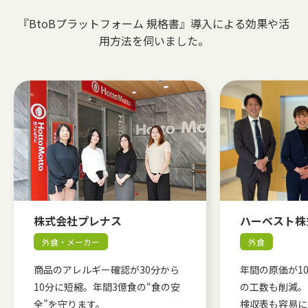
『BtoBプラットフォーム 規格書』導入による効果や活
用方法を伺いました。
株式会社プレナス
ハーベスト株
外食・メーカー
外食
商品のアレルギー確認が30分から
年間の原価が1
10分に短縮。年間3億食の“食の安
の工数も削減。
全”を守ります。
検収表も容易に