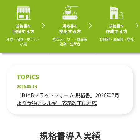
規格書を
規格書を
規格書を
回収する方
提出する方
作成する方
外食・給食・ホテル・
加工メーカー・食品製
食品卸・生産業・商社
小売
造業・生産者
TOPICS
2026.05.14
「BtoBプラットフォーム 規格書」2026年7月
より食物アレルギー表示改正に対応
規格書
導入実績