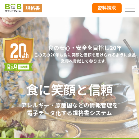
tog
資料請求
nav
食の安心・安全を目指し20年
この先の20年も食に笑顔と信頼を届けられるように食品
業界へ貢献して参ります。
食に笑顔と信頼
アレルギー・原産国などの情報管理を
電子データ化する規格書システム