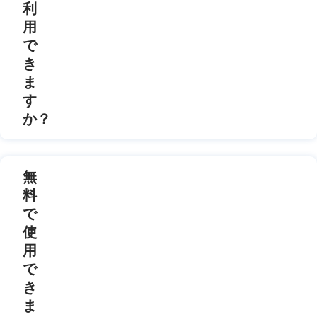
利
用
で
き
ま
す
か？
無
料
で
使
用
で
き
ま