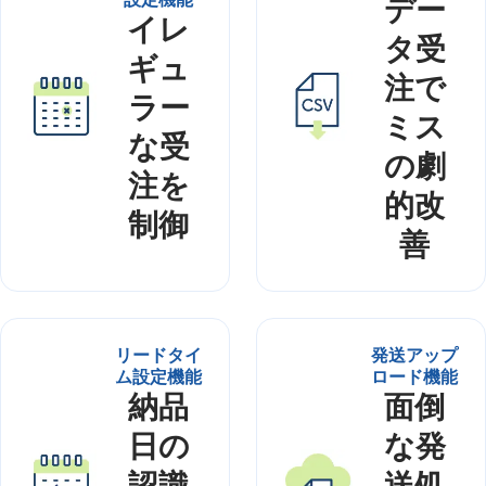
デー
イレ
タ受
ギュ
注で
ラー
ミス
な受
の劇
注を
的改
制御
善
リードタイ
発送アップ
ム設定機能
ロード機能
納品
面倒
日の
な発
認識
送処