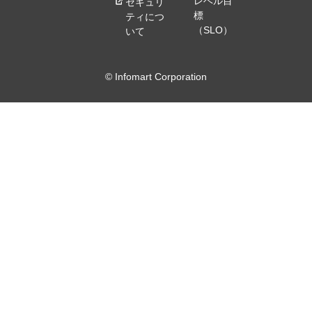
レベル目
セキュリ
標
ティにつ
（SLO）
いて
© Infomart Corporation