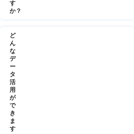
す
か？
ど
ん
な
デ
ー
タ
活
用
が
で
き
ま
す