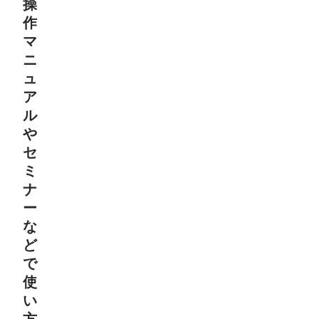
操
作
マ
ニ
ュ
ア
ル
や
セ
ミ
ナ
ー
な
ど
で
使
い
方