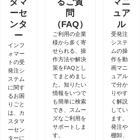
タマ
るご質
マニ
ーセ
問
ュア
ンタ
（FAQ）
ル
ー
ご利用の企業
受発注
様から多く寄
システ
インフ
せられる、操
ムの操
ォマー
作方法や解決
作を動
トの受
策をFAQとし
画マニ
発注シ
てまとめまし
ュアル
ステム
た。知りたい
で分か
に関す
情報をいつで
りやす
るお困
も簡単に検索
く解説
りごと
でき、スムー
してい
は、カ
ズなご利用を
ます。
スタマ
サポートしま
発注や
ーセン
す。
棚卸、
ターに