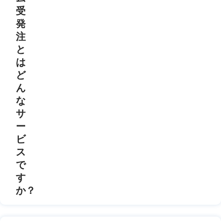
受
発
注
と
は
ど
ん
な
サ
ー
ビ
ス
で
す
か？