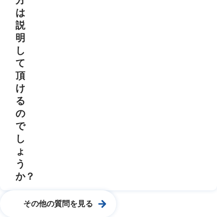
は
説
明
し
て
頂
け
る
の
で
し
ょ
う
か？
その他の質問を見る