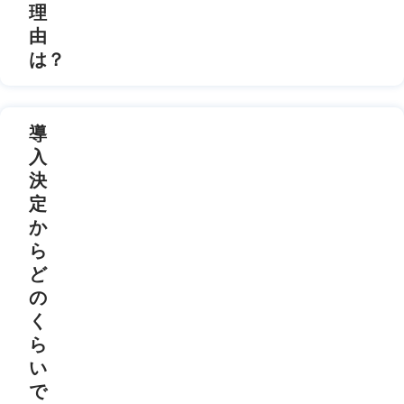
理
由
は？
導
入
決
定
か
ら
ど
の
く
ら
い
で