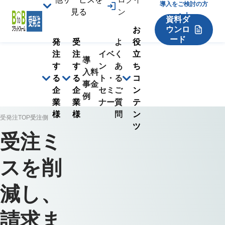
導入をご検討の方
見る
ン
へ！
資料ダ
ウンロ
お
ード
発
受
よ
役
注
注
イベ
く
立
導
す
す
ン
あ
ち
入
料
る
る
ト・
る
コ
事
金
企
企
セミ
ご
ン
例
業
業
ナー
質
テ
様
様
問
ン
受発注TOP
受注側
ツ
受注ミ
スを削
減し、
請求ま