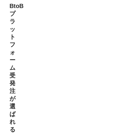
BtoB
プ
ラ
ッ
ト
フ
ォ
ー
ム
受
発
注
が
選
ば
れ
る