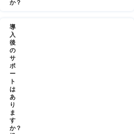
か？
導
入
後
の
サ
ポ
ー
ト
は
あ
り
ま
す
か？