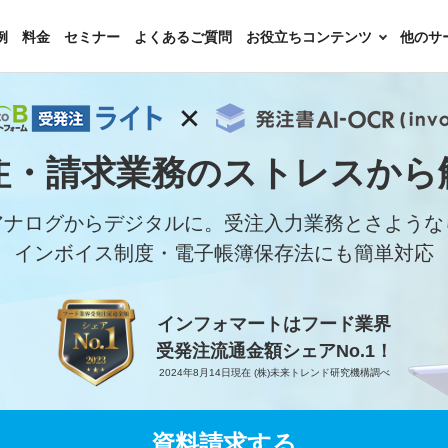
例
料金
セミナー
よくあるご質問
お役立ちコンテンツ
他のサ
注・請求業務の
ストレスから
アナログからデジタルに。受注入力業務とさような
インボイス制度・電子帳簿保存法にも簡単対応
インフォマートはフード業界
受発注流通金額シェアNo.1！
2024年8月14日現在
(株)未来トレンド研究機構調べ
資料請求する