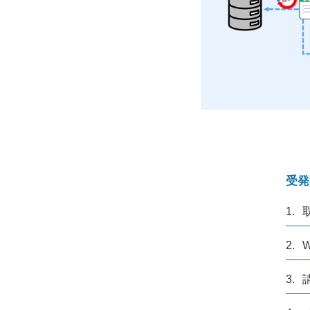
受発
1.
2.
3.