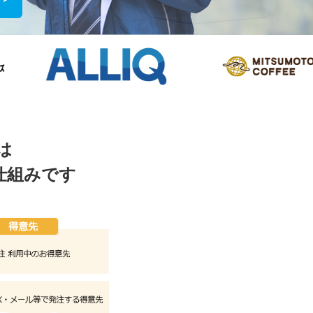
は
仕組みです