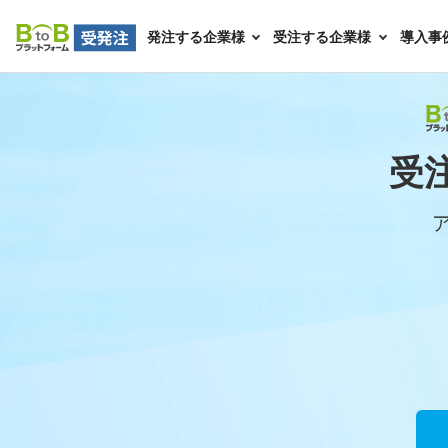
slideImg01
slideImg02
発注する企業様
受注する企業様
導入事
受