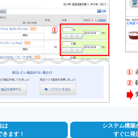
先は
システム構築
できます！
すぐに発