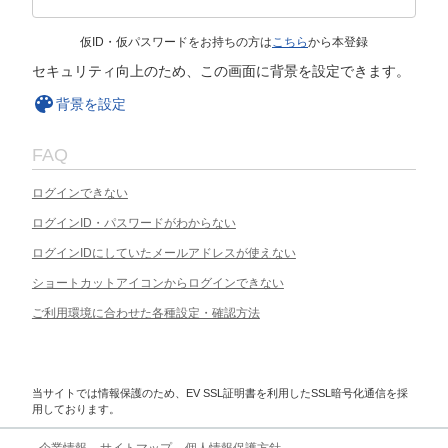
仮ID・仮パスワードをお持ちの方は
こちら
から本登録
セキュリティ向上のため、この画面に背景を設定できます。
背景を設定
FAQ
ログインできない
ログインID・パスワードがわからない
ログインIDにしていたメールアドレスが使えない
ショートカットアイコンからログインできない
ご利用環境に合わせた各種設定・確認方法
当サイトでは情報保護のため、EV SSL証明書を利用したSSL暗号化通信を採
用しております。