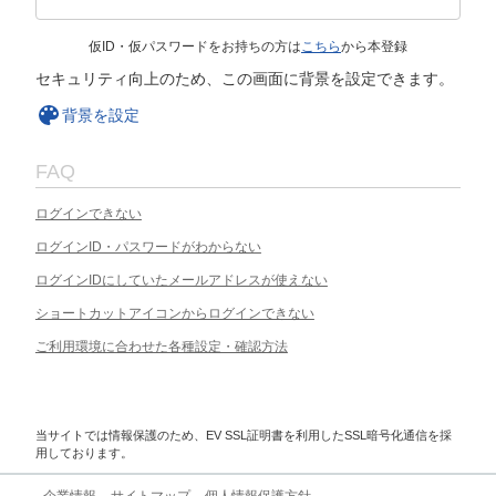
仮ID・仮パスワードをお持ちの方は
こちら
から本登録
セキュリティ向上のため、この画面に背景を設定できます。
背景を設定
FAQ
ログインできない
ログインID・パスワードがわからない
ログインIDにしていたメールアドレスが使えない
ショートカットアイコンからログインできない
ご利用環境に合わせた各種設定・確認方法
当サイトでは情報保護のため、EV SSL証明書を利用したSSL暗号化通信を採
用しております。