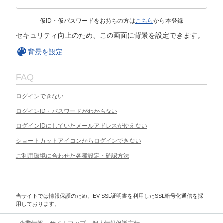
仮ID・仮パスワードをお持ちの方は
こちら
から本登録
セキュリティ向上のため、この画面に背景を設定できます。
背景を設定
FAQ
ログインできない
ログインID・パスワードがわからない
ログインIDにしていたメールアドレスが使えない
ショートカットアイコンからログインできない
ご利用環境に合わせた各種設定・確認方法
当サイトでは情報保護のため、EV SSL証明書を利用したSSL暗号化通信を採
用しております。