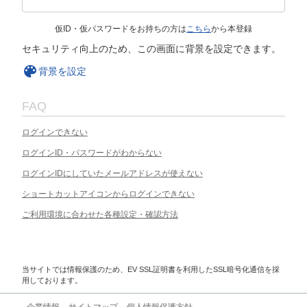
仮ID・仮パスワードをお持ちの方は
こちら
から本登録
セキュリティ向上のため、この画面に背景を設定できます。
背景を設定
FAQ
ログインできない
ログインID・パスワードがわからない
ログインIDにしていたメールアドレスが使えない
ショートカットアイコンからログインできない
ご利用環境に合わせた各種設定・確認方法
当サイトでは情報保護のため、EV SSL証明書を利用したSSL暗号化通信を採
用しております。