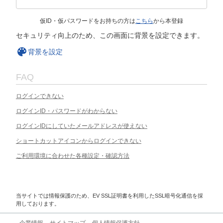
仮ID・仮パスワードをお持ちの方は
こちら
から本登録
セキュリティ向上のため、この画面に背景を設定できます。
背景を設定
FAQ
ログインできない
ログインID・パスワードがわからない
ログインIDにしていたメールアドレスが使えない
ショートカットアイコンからログインできない
ご利用環境に合わせた各種設定・確認方法
当サイトでは情報保護のため、EV SSL証明書を利用したSSL暗号化通信を採
用しております。