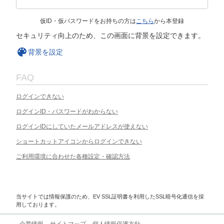
仮ID・仮パスワードをお持ちの方は
こちら
から本登録
セキュリティ向上のため、この画面に背景を設定できます。
背景を設定
FAQ
ログインできない
ログインID・パスワードがわからない
ログインIDにしていたメールアドレスが使えない
ショートカットアイコンからログインできない
ご利用環境に合わせた各種設定・確認方法
当サイトでは情報保護のため、EV SSL証明書を利用したSSL暗号化通信を採
用しております。