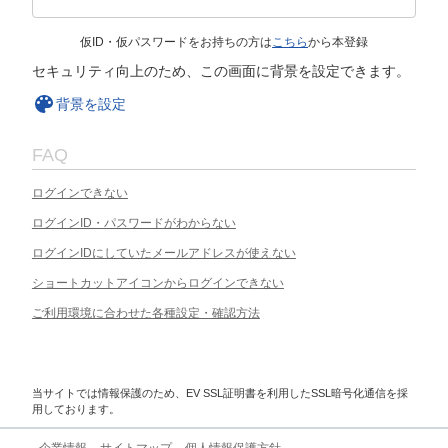
仮ID・仮パスワードをお持ちの方は
こちら
から本登録
セキュリティ向上のため、この画面に背景を設定できます。
背景を設定
FAQ
ログインできない
ログインID・パスワードがわからない
ログインIDにしていたメールアドレスが使えない
ショートカットアイコンからログインできない
ご利用環境に合わせた各種設定・確認方法
当サイトでは情報保護のため、EV SSL証明書を利用したSSL暗号化通信を採
用しております。