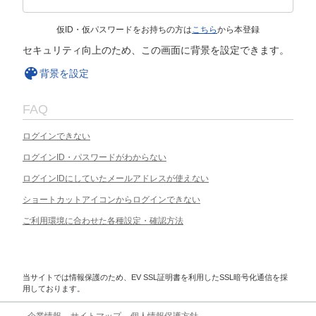
仮ID・仮パスワードをお持ちの方は
こちら
から本登録
セキュリティ向上のため、この画面に背景を設定できます。
背景を設定
FAQ
ログインできない
ログインID・パスワードがわからない
ログインIDにしていたメールアドレスが使えない
ショートカットアイコンからログインできない
ご利用環境に合わせた各種設定・確認方法
当サイトでは情報保護のため、EV SSL証明書を利用したSSL暗号化通信を採
用しております。