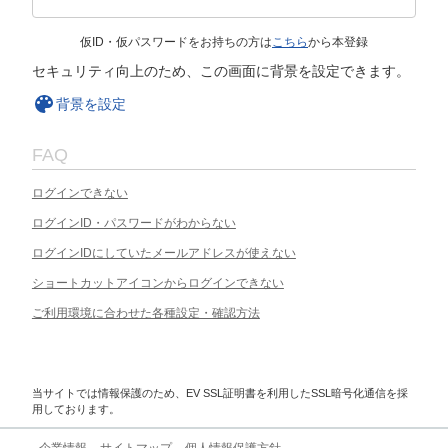
仮ID・仮パスワードをお持ちの方は
こちら
から本登録
セキュリティ向上のため、この画面に背景を設定できます。
背景を設定
FAQ
ログインできない
ログインID・パスワードがわからない
ログインIDにしていたメールアドレスが使えない
ショートカットアイコンからログインできない
ご利用環境に合わせた各種設定・確認方法
当サイトでは情報保護のため、EV SSL証明書を利用したSSL暗号化通信を採
用しております。