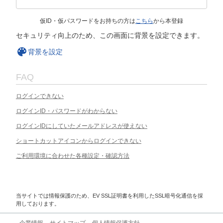
仮ID・仮パスワードをお持ちの方は
こちら
から本登録
セキュリティ向上のため、この画面に背景を設定できます。
背景を設定
FAQ
ログインできない
ログインID・パスワードがわからない
ログインIDにしていたメールアドレスが使えない
ショートカットアイコンからログインできない
ご利用環境に合わせた各種設定・確認方法
当サイトでは情報保護のため、EV SSL証明書を利用したSSL暗号化通信を採
用しております。