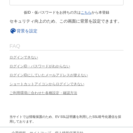
仮ID・仮パスワードをお持ちの方は
こちら
から本登録
セキュリティ向上のため、この画面に背景を設定できます。
背景を設定
FAQ
ログインできない
ログインID・パスワードがわからない
ログインIDにしていたメールアドレスが使えない
ショートカットアイコンからログインできない
ご利用環境に合わせた各種設定・確認方法
当サイトでは情報保護のため、EV SSL証明書を利用したSSL暗号化通信を採
用しております。