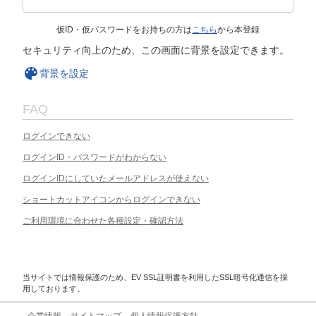
仮ID・仮パスワードをお持ちの方は
こちら
から本登録
セキュリティ向上のため、この画面に背景を設定できます。
背景を設定
FAQ
ログインできない
ログインID・パスワードがわからない
ログインIDにしていたメールアドレスが使えない
ショートカットアイコンからログインできない
ご利用環境に合わせた各種設定・確認方法
当サイトでは情報保護のため、EV SSL証明書を利用したSSL暗号化通信を採
用しております。