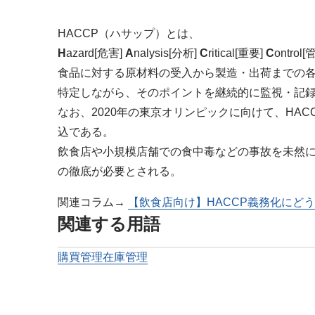
HACCP（ハサップ）とは、
H
azard[危害]
A
nalysis[分析]
C
ritical[重要]
C
ontrol
食品に対する原材料の受入から製造・出荷までの
特定しながら、そのポイントを継続的に監視・記
なお、2020年の東京オリンピックに向けて、H
込である。
飲食店や小規模店舗での食中毒などの事故を未然に
の徹底が必要とされる。
関連コラム→
【飲食店向け】HACCP義務化にど
関連する用語
購買管理
在庫管理