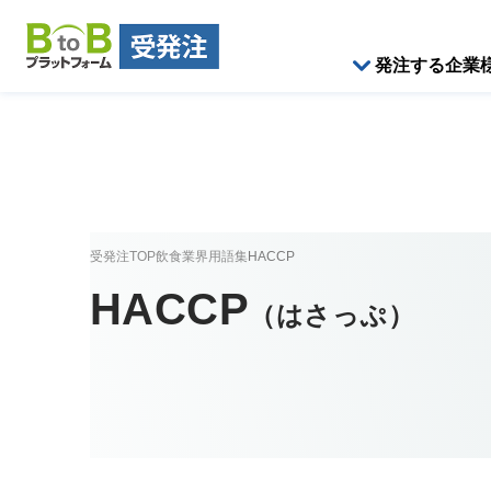
発注する企業
受発注TOP
飲食業界用語集
HACCP
HACCP
（
はさっぷ
）