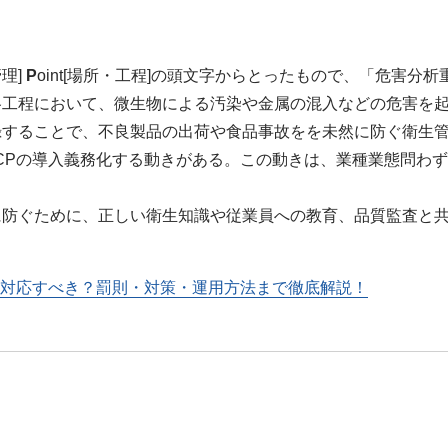
[管理]
P
oint[場所・工程]の頭文字からとったもので、「危害分
各工程において、微生物による汚染や金属の混入などの危害を
録することで、不良製品の出荷や食品事故をを未然に防ぐ衛生
ACCPの導入義務化する動きがある。この動きは、業種業態問わ
防ぐために、正しい衛生知識や従業員への教育、品質監査と共
う対応すべき？罰則・対策・運用方法まで徹底解説！