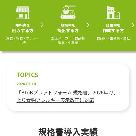
規格書を
規格書を
規格書を
回収する方
提出する方
作成する方
外食・給食・ホテル・
加工メーカー・食品製
食品卸・生産業・商社
小売
造業・生産者
TOPICS
2026.05.14
「BtoBプラットフォーム 規格書」2026年7月
より食物アレルギー表示改正に対応
規格書
導入実績