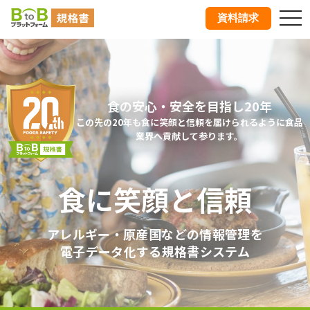
tog
資料請求
nav
食の安心・安全を目指し20年
この先の20年も食に笑顔と信頼を届けられるように食品
業界へ貢献して参ります。
食に笑顔と信頼
アレルギー・原産国などの情報管理を
電子データ化する規格書システム