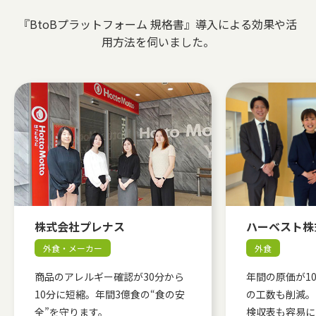
『BtoBプラットフォーム 規格書』導入による効果や活
用方法を伺いました。
株式会社プレナス
ハーベスト株
外食・メーカー
外食
商品のアレルギー確認が30分から
年間の原価が1
10分に短縮。年間3億食の“食の安
の工数も削減。
全”を守ります。
検収表も容易に