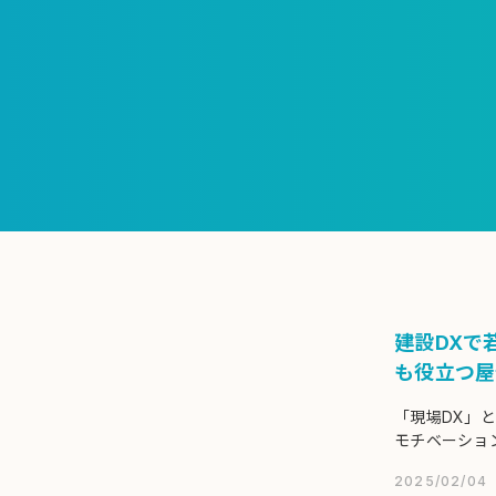
建設DXで
も役立つ屋
「現場DX」
モチベーショ
週休2日の達
2025/02/04
社の入佐氏に