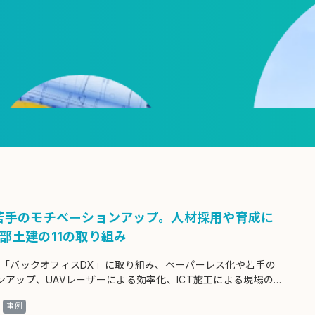
若手のモチベーションアップ。人材採用や育成に
部土建の11の取り組み
と「バックオフィスDX」に取り組み、ペーパーレス化や若手の
ンアップ、UAVレーザーによる効率化、ICT施工による現場の
成など数々の成果を上げている屋部土建の具体的な取り組みを同
事例
解説いただきます。