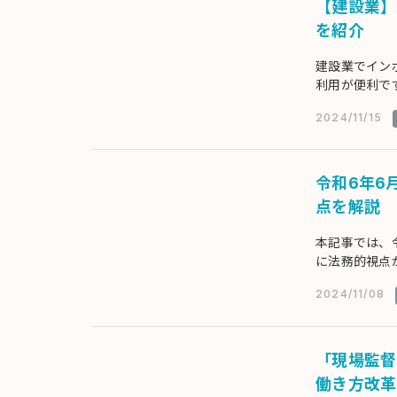
【建設業】
を紹介
建設業でイン
利用が便利で
要性やテンプ
2024/11/15
令和6年6
点を解説
本記事では、
に法務的視点
2024/11/08
「現場監督
働き方改革