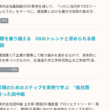
株式会社飯田組のDX事例を通じて、「いかに社内外でDXツー
もらうか」をテーマに、建設業における働き方改革の進め方を
ます。
事例
題を乗り越える DXのトレンドと求められる視
説
建設業とIT企業が連携して取り組みを進めるなかで、具体的に
点を持つべきなのか、北海道大学工学研究院土木工学部門 高野
話をもとに紹介します。
トレンド解説
実現のためのステップを実例で学ぶ “抵抗勢
合った田中組
式会社田中組 土木部 建設DX推進室 プロジェクトリーダー 高
お話をもとに、建設DX実現に向けた具体的なステップを紹介し