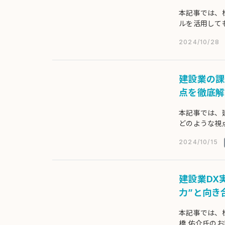
本記事では、
ルを活用して
解説していき
2024/10/28
建設業の課
点を徹底解
本記事では、
どのような視
伸栄 氏のお
2024/10/15
建設業DX
力”と向き
本記事では、株
橋 佑介氏の