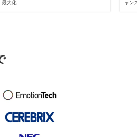
最大化
ャン
で
。