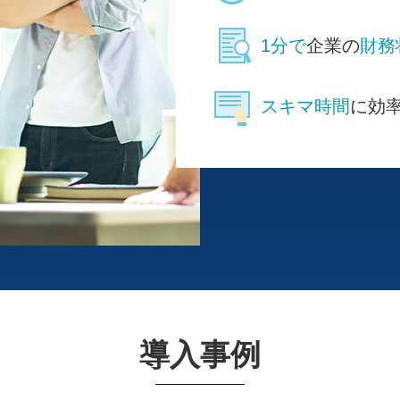
1分で
企業の
財務
スキマ時間
に効
導入事例