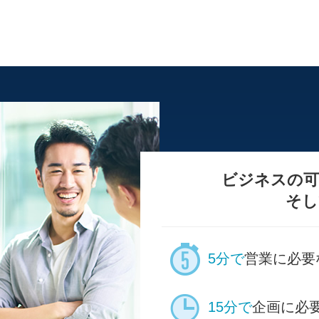
ビジネスの可
そし
5分で
営業に必要
15分で
企画に必