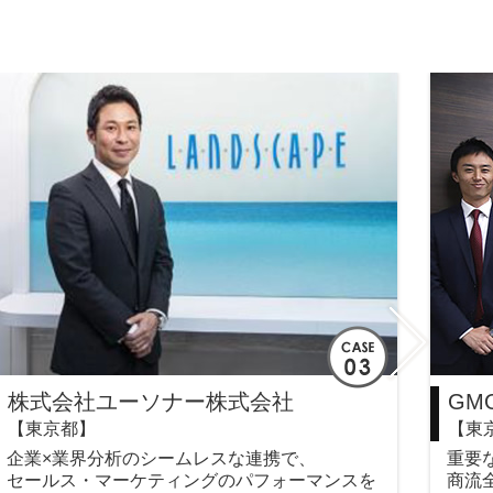
株式会社ユーソナー株式会社
GM
【東京都】
【東
企業×業界分析のシームレスな連携で、
重要
セールス・マーケティングのパフォーマンスを
商流