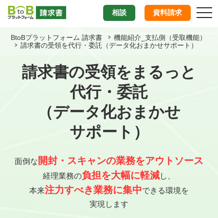
tog
相談
資料請求
nav
BtoBプラットフォーム 請求書
機能紹介_支払側（受取機能）
請求書の受領を代行・委託（データ化おまかせサポート）
請求書の受領を
まるっと
代行・委託
（データ化おまかせ
サポート）
開封・スキャンの業務を
アウトソース
面倒な
負担を大幅に軽減
経理業務の
し、
注力すべき業務に集中
本来
できる環境を
実現します