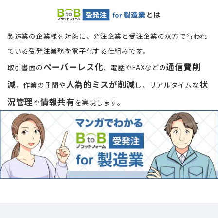
とは
製造業の企業様を対象に、発注企業と受注企業の双方で行われ
ている受発注業務を電子化する仕組みです。
ペーパーレス化
通信費削
取引書面の
、電話やFAXなどの
減
人為的ミスが削減
状
、作業の手間や
し、
リアルタイムな
況管理
情報共有
や
を実現します。