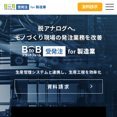
資料請求
togg
脱アナログへ。
モノづくり現場の発注業務を改善
生産管理システムと連携し、生産工程を効率化
資料請求