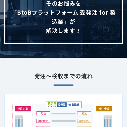
そのお悩みを
「BtoBプラットフォーム 受発注 for 製
造業」が
解決します
！
発注～検収までの流れ