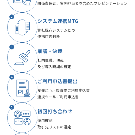
関係責任者、実務担当者を含めたプレゼンテーション
システム連携MTG
貴社既存システムとの
連携可否判断
稟議・決裁
社内稟議、決裁
及び導入時期の確定
ご利用申込書提出
受発注 for 製造業
ご利用申込書
連携ツールご利用申込書
初回打ち合わせ
運用確認
取引先リストの選定