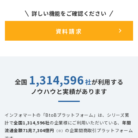
詳しい機能をご確認ください
資料請求
1,314,596
全国
社
が利用する
ノウハウと実績があります
インフォマートの「BtoBプラットフォーム」は、シリーズ累
計で
全国
1,314,596
社
の企業様にご利用いただいている、
年間
流通金額
71
兆
7,304
億円
の企業間商取引プラットフォーム
（※）
です。