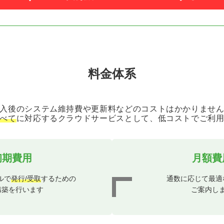
料金体系
入後のシステム維持費や更新料などのコストはかかりませ
べて
に対応するクラウドサービスとして、低コストでご利
初期費用
月額費
ルで
発行/受取
するための
通数に応じて最適
構築を行います
ご案内し