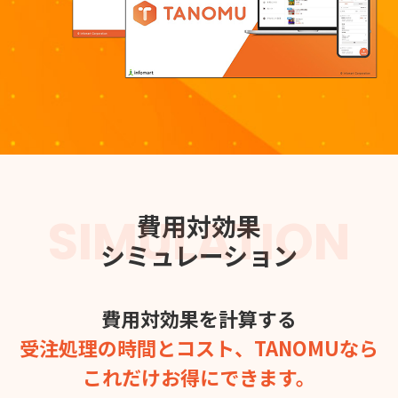
SIMULATION
費用対効果
シミュレーション
費用対効果を計算する
受注処理の時間とコスト、TANOMUなら
これだけお得にできます。