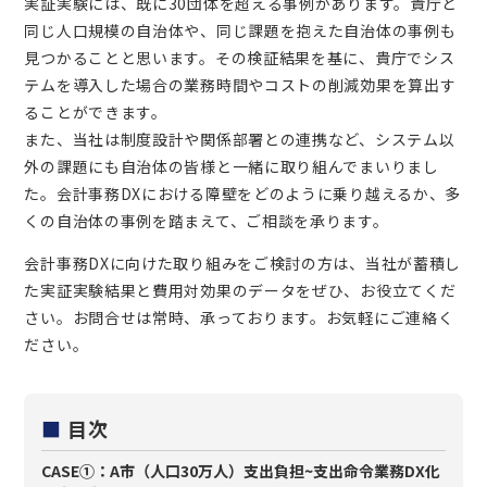
実証実験には、既に30団体を超える事例があります。貴庁と
同じ人口規模の自治体や、同じ課題を抱えた自治体の事例も
見つかることと思います。その検証結果を基に、貴庁でシス
テムを導入した場合の業務時間やコストの削減効果を算出す
ることができます。
また、当社は制度設計や関係部署との連携など、システム以
外の課題にも自治体の皆様と一緒に取り組んでまいりまし
た。会計事務DXにおける障壁をどのように乗り越えるか、多
くの自治体の事例を踏まえて、ご相談を承ります。
会計事務DXに向けた取り組みをご検討の方は、当社が蓄積し
た実証実験結果と費用対効果のデータをぜひ、お役立てくだ
さい。お問合せは常時、承っております。お気軽にご連絡く
ださい。
■
目次
CASE①：A市（人口30万人）支出負担~支出命令業務DX化