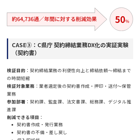
CASE③：C県庁 契約締結業務DX化の実証実験
（契約書）
検証目的
：契約締結業務の利便性向上と締結依頼～締結まで
の時間短縮
検証対象業務
：業者選定後の契約書作成・押印・送付～保管
業務
参加部署
：契約課、監査課、法文書課、総務課、デジタル推
進課
削減できる項目
：
契約書作成・発行業務
契約書の不備・差し戻し
収入印紙代