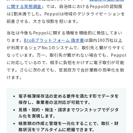
に関する実態調査
」では、自治体におけるPeppolの認知度
は1割未満でした。Peppolは地域のデジタライゼーションを
前進させる、大きな役割を担います。
当社は今後もPeppolに関する情報を積極的に発信してまい
ります。
BtoBプラットフォーム 請求書
は国内100万社以上
が利用するシェアNo.1のシステムで、取引先と繋がりやすく
なっています。万一、取引先が繋がれない場合でも、Peppol
に対応しているので、相手に負担をかけずに電子取引が可能
です。さらに次の点でも、官民双方で会計業務の効率化を助
けます。
電子帳簿保存法の定める要件を満たす形でデータを
保存し、事業者の法対応が可能です。
見積・契約・発注・請求までワンストップでデジタ
ル化を実現します。
帳票類の作成と管理を一元化することで、取引・財
務状況をリアルタイムに把握できます。