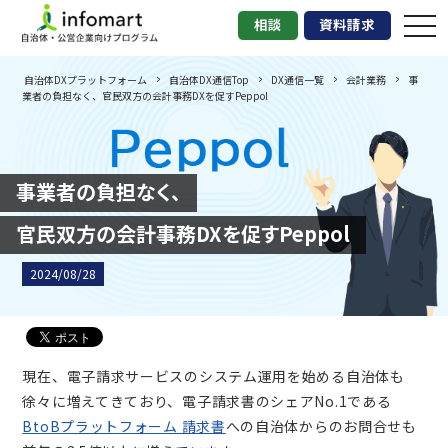
tog
相談
資料請求
nav
自治体DXプラットフォーム
自治体DX通信Top
DX通信一覧
会計業務
事
業者の負担なく、官民双方の会計事務DXを促すPeppol
事業者の負担なく、
官民双方の会計事務DXを促すPeppol
2024/08/28
現在、電子請求サービスのシステム運用を始める自治体も
徐々に増えてきており、電子請求書のシェアNo.1である
BtoBプラットフォーム 請求書
への自治体からのお問合せも