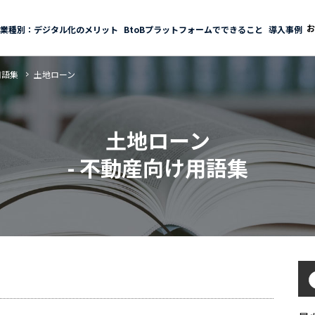
お
業種別：デジタル化のメリット
BtoBプラットフォームでできること
導入事例
用語集
土地ローン
土地ローン
- 不動産向け用語集