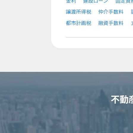
金利
建設ローン
固定資
譲渡所得税
仲介手数料
都市計画税
融資手数料
不動