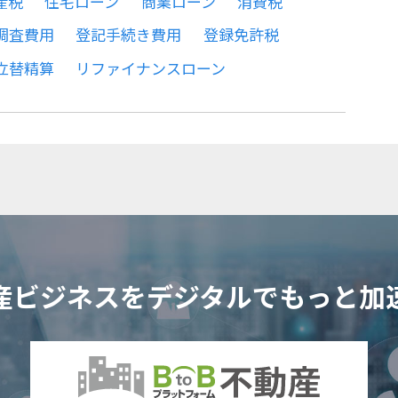
産税
住宅ローン
商業ローン
消費税
調査費用
登記手続き費用
登録免許税
立替精算
リファイナンスローン
産ビジネスをデジタルで
もっと加