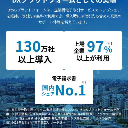
BtoBプラットフォームは、企業間電子取引サービスでトップシェア
を維持。
取引先は無料で利用でき、導入時には取引先も含めた充実の
サポート体制を備えています。
97
130
上場
%
万社
企業
以上導入
以上が利用
電子請求書
No.1
国内
シェア
※1 東京証券取引所プライム市場上場企業において、BtoBプラットフォームを利
用して請求書発行/受取実績がある企業の割合(2025年8月時点)
※2 クラウド請求書
システム(発行/受領)導入企業数(弊社請求書デジタル化支援サービスの合算
値)/2025年6月現在/ 東京商工リサーチ調べ